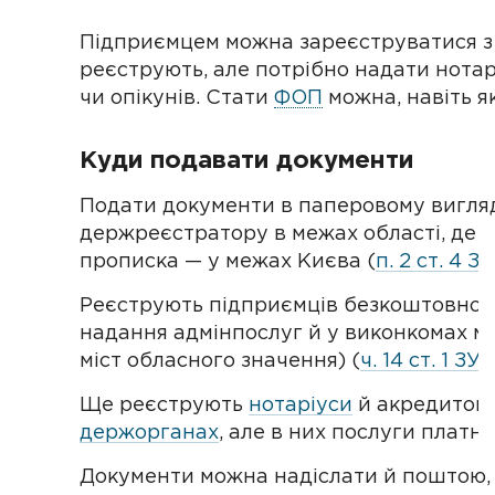
Підприємцем можна зареєструватися з 1
реєструють, але потрібно надати нотар
чи опікунів. Стати
ФОП
можна, навіть я
Куди подавати документи
Подати документи в паперовому вигля
держреєстратору в межах області, де в
прописка — у межах Києва (
п. 2 ст. 4 
Реєструють підприємців безкоштовно 
надання адмінпослуг й у виконкомах мі
міст обласного значення) (
ч. 14 ст. 1 
Ще реєструють
нотаріуси
й акредитова
держорганах
, але в них послуги платні
Документи можна надіслати й поштою, т