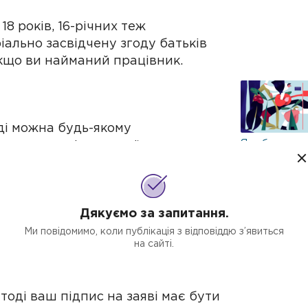
8 років, 16-річних теж
іально засвідчену згоду батьків
кщо ви найманий працівник.
ді можна будь-якому
Як обрати си
и прописані, якщо київська
оподаткуванн
ЗУ «Про держреєстрацію»
).
ФОП
держреєстратори в центрах
сцевих рад (крім адміністрацій
Дякуємо за запитання.
ЗУ «Про держреєстрацію»
).
Ми повідомимо, коли публікація з відповіддю з’явиться
на сайті.
ні Мін'юстом
суб'єкти в
.
оді ваш підпис на заяві має бути