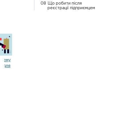
08
Що робити після
реєстрації підприємцем
стему
я для