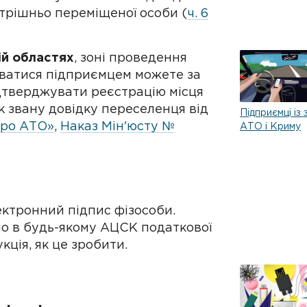
утрішньо переміщеної особи (
ч. 6
ій областях
, зоні проведення
уватися підприємцем можете за
дтверджувати реєстрацію місця
к звану довідку переселенця від
Підприємці із 
Про АТО»
,
Наказ Мін'юсту №
АТО і Криму
ектронний підпис фізособи.
 в будь-якому АЦСК податкової
кція, як це зробити.