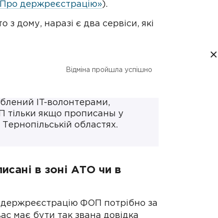
У «Про держреєстрацію»
).
з дому, наразі є два сервіси, які
н'юсту — можна
Відміна пройшла успішно
куточка України.
облений IT-волонтерами,
П тільки якщо прописаны у
 Тернопільській областях.
сані в зоні АТО чи в
о держреєстрацію ФОП потрібно за
ас має бути так звана довідка