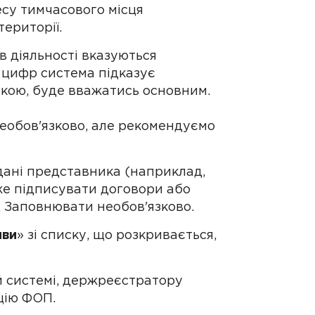
есу тимчасового місця
ериторії.
ів діяльності вказуються
і цифр система підказує
чкою, буде вважатись основним.
необов'язково, але рекомендуємо
дані представника (наприклад,
оже підписувати договори або
 Заповнювати необов'язково.
яви
» зі списку, що розкривається,
 системі, держреєстратору
цію ФОП.