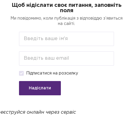
Щоб нідіслати своє питання, заповніть
поля
егорії
Пошук
Кредити для бізнесу о
Ми повідомимо, коли публікація з відповіддю з’явиться
на сайті.
атися
Підписатися на розсилку
Стане у пригоді для:
Підприємці
Надіслати
простіше, ніж здається. Хочеш — неси
еєструйся онлайн через сервіс