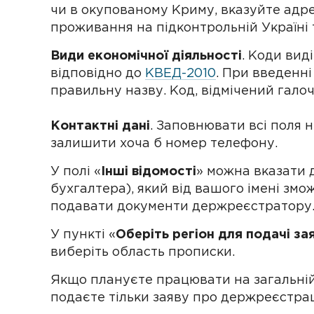
чи в окупованому Криму, вказуйте адр
проживання на підконтрольній Україні т
Види економічної діяльності
. Коди вид
відповідно до
КВЕД-2010
. При введенн
правильну назву. Код, відмічений гало
Контактні дані
. Заповнювати всі поля 
залишити хоча б номер телефону.
У полі «
Інші відомості
» можна вказати 
бухгалтера), який від вашого імені зм
подавати документи держреєстратору.
У пункті «
Оберіть регіон для подачі за
виберіть область прописки.
Якщо плануєте працювати на загальній
подаєте тільки заяву про держреєстра