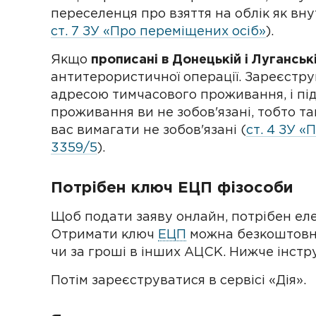
переселенця про взяття на облік як вн
ст. 7 ЗУ «Про переміщених осіб»
).
Якщо
прописані в Донецькій і Луганськ
антитерористичної операції. Зареєстр
адресою тимчасового проживання, і пі
проживання ви не зобов'язані, тобто та
вас вимагати не зобов'язані (
ст. 4 ЗУ «
3359/5
).
Потрібен ключ ЕЦП фізособи
Щоб подати заяву онлайн, потрібен ел
Отримати ключ
ЕЦП
можна безкоштовно
чи за гроші в інших АЦСК. Нижче інстру
Потім зареєструватися в сервісі «Дія».