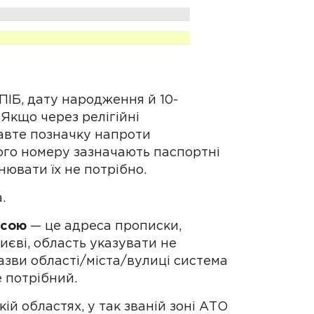
 ПІБ, дату народження й 10-
. Якщо через релігійні
авте позначку напроти
ого номеру зазначають паспортні
нювати їх не потрібно.
.
есою
— це адреса прописки,
иєві, область указувати не
азви області/міста/вулиці система
 потрібний.
й областях, у так званій зоні АТО