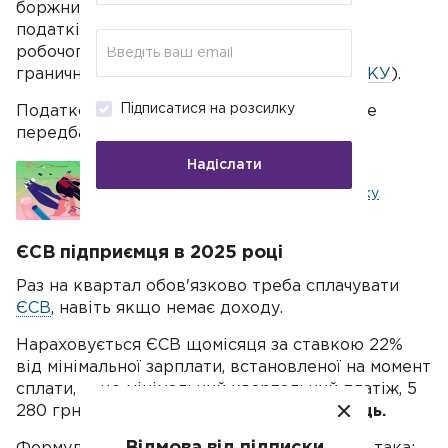
боржникам повідомлення-рішення, у них
податківці нараховують пеню з першого
робочого дня, який іде за останнім днем
граничного строку сплати ЄП (
пп. 129.1.1 ПКУ
).
Підписатися на розсилку
Податкова відпустка для ФОП 3-ї групи не
передбачена.
Надіслати
Як змінити групу єдиного податку
ЄСВ підприємця в 2025 році
Раз на квартал обов'язково треба сплачувати
ЄСВ
, навіть якщо немає доходу.
Нараховується ЄСВ щомісяця за ставкою 22%
від мінімальної зарплати, встановленої на момент
сплати, — це мінімальний квартальний платіж, 5
280 грн на квартал або
1 760 грн на місяць.