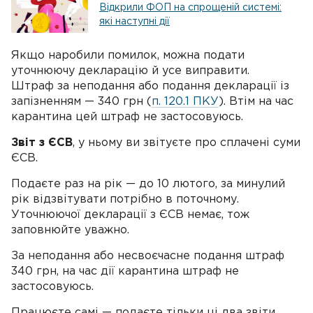
Відкрили ФОП на спрощеній системі:
які наступні дії
Якщо наробили помилок, можна подати
уточнюючу декларацію й усе виправити.
Штраф за неподання або подання декларації із
запізненням — 340 грн (
п. 120.1 ПКУ
). Втім на час
карантина цей штраф не застосовуюсь.
Звіт з ЄСВ
, у ньому ви звітуєте про сплачені суми
ЄСВ.
Подаєте раз на рік — до 10 лютого, за минулий
рік відзвітувати потрібно в поточному.
Уточнюючої декларації з ЄСВ немає, тож
заповнюйте уважно.
За неподання або несвоєчасне подання штраф
340 грн, на час дії карантина штраф не
застосовуюсь.
Працюєте самі — подаєте тільки ці два звіти.