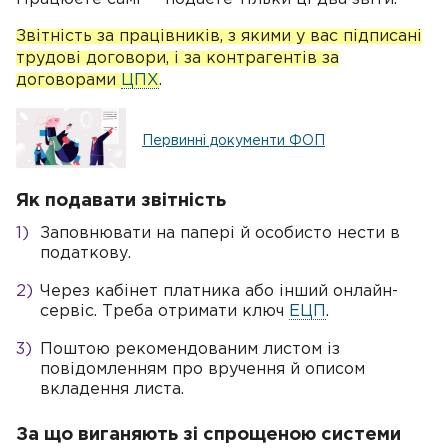
Звітність за працівників, з якими у вас підписані
трудові договори, і за контрагентів за
договорами
ЦПХ
.
Первинні документи ФОП
Як подавати звітність
Заповнювати на папері й особисто нести в
податкову.
Через кабінет платника або інший онлайн-
сервіс. Треба отримати ключ
ЕЦП
.
Поштою рекомендованим листом із
повідомленням про вручення й описом
вкладення листа.
За що виганяють зі спрощеною системи