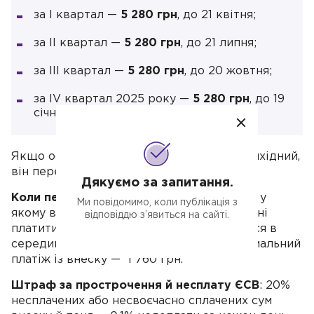
за I квартал —
5 280 грн
, до 21 квітня;
за II квартал —
5 280
грн
, до 21 липня;
за III квартал —
5 280 грн
, до 20 жовтня;
за IV квартал 2025 року —
5 280 грн
, до 19
січня 2026 року.
Якщо останній день сплати випадає на вихідний,
він переноситься на наступний робочий.
Дякуємо за запитання.
Коли перший раз платити ЄСВ
. За місяць, у
Ми повідомимо, коли публікація з
якому ви стали підприємцем, ви зобов'язані
відповіддю з’явиться на сайті.
платити ЄСВ, навіть якщо зареєструвалися в
середині або наприкінці місяця. Ваш мінімальний
платіж із внеску — 1 760 грн.
Штраф за прострочення й несплату ЄСВ
: 20%
несплачених або несвоєчасно сплачених сум