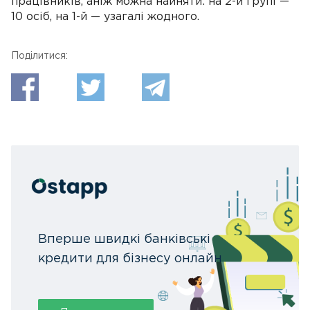
працівників, аніж можна найняти: на 2-й групі —
10 осіб, на 1-й — узагалі жодного.
Поділитися:
Вперше швидкі банківські
кредити для бізнесу онлайн