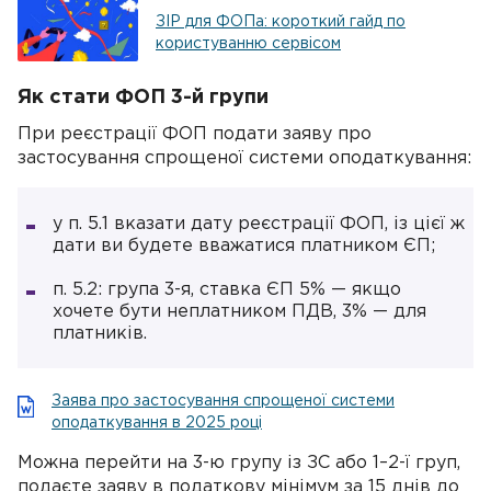
ЗІР для ФОПа: короткий гайд по
користуванню сервісом
Як стати ФОП 3-й групи
При реєстрації ФОП подати заяву про
застосування спрощеної системи оподаткування:
у п. 5.1 вказати дату реєстрації ФОП, із цієї ж
дати ви будете вважатися платником ЄП;
п. 5.2: група 3-я, ставка ЄП 5% — якщо
хочете бути неплатником ПДВ, 3% — для
платників.
Заява про застосування спрощеної системи
оподаткування в 2025 році
Можна перейти на 3-ю групу із ЗС або 1–2-ї груп,
подаєте заяву в податкову мінімум за 15 днів до