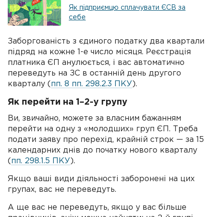
Як підприємцю сплачувати ЄСВ за
себе
Заборгованість з єдиного податку два квартали
підряд на кожне 1-е число місяця. Реєстрація
платника ЄП анулюється, і вас автоматично
переведуть на ЗС в останній день другого
кварталу (
пп. 8 пп. 298.2.3 ПКУ
).
Як перейти на 1–2-у групу
Ви, звичайно, можете за власним бажанням
перейти на одну з «молодших» груп ЄП. Треба
подати заяву про перехід, крайній строк — за 15
календарних днів до початку нового кварталу
(
пп. 298.1.5 ПКУ
).
Якщо ваші види діяльності заборонені на цих
групах, вас не переведуть.
А ще вас не переведуть, якщо у вас більше