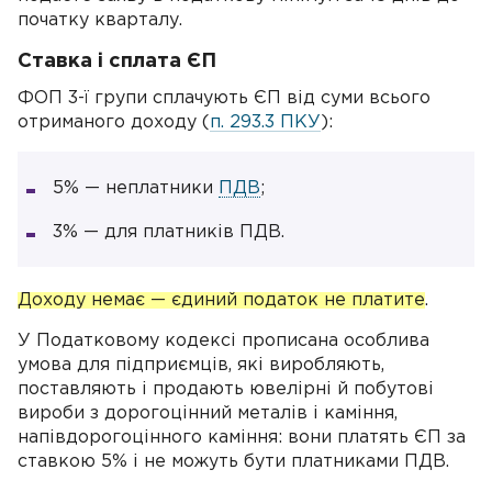
початку кварталу.
Ставка і сплата ЄП
ФОП 3-ї групи сплачують ЄП від суми всього
отриманого доходу (
п. 293.3 ПКУ
):
5% — неплатники
ПДВ
;
3% — для платників ПДВ.
Доходу немає — єдиний податок не платите
.
У Податковому кодексі прописана особлива
умова для підприємців, які виробляють,
поставляють і продають ювелірні й побутові
вироби з дорогоцінний металів і каміння,
напівдорогоцінного каміння: вони платять ЄП за
ставкою 5% і не можуть бути платниками ПДВ.