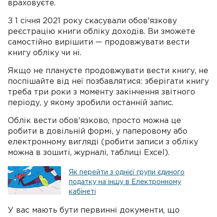
враховуєте.
З 1 січня 2021 року скасували обов'язкову
реєстрацію книги обліку доходів. Ви зможете
самостійно вирішити — продовжувати вести
книгу обліку чи ні.
Якщо не плануєте продовжувати вести книгу, не
поспішайте від неї позбавлятися: зберігати книгу
треба три роки з моменту закінчення звітного
періоду, у якому зробили останній запис.
Облік вести обов'язково, просто можна це
робити в довільній формі, у паперовому або
електронному вигляді (робити записи з обліку
можна в зошиті, журналі, таблиці Excel).
Як перейти з однієї групи єдиного
податку на іншу в Електронному
кабінеті
У вас мають бути первинні документи, що