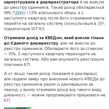
зареєстрували в держреєстратора
й не внесли
до реєстру єдинників. Такий дохід обкладається
18%
ПДФО
і 1,5% військового збору, а з
наступного кварталу після його отримання маєте
перейти на загальну систему (консультація в
ЗІР
,
підкатегорія 107.10).
Отримали дохід за КВЕДом, який внесли тільки
до Єдиного держреєстру
, але не внесли до
реєстру єдинників. Обкладаєте його за ставкою
— 15%. З наступного кварталу переходите на
загальну систему. Або вам анулюють реєстрацію
платника ЄП.
А от якщо такий дохід показали в декларації,
але подали заяву про внесення нового КВЕДа до
реєстру єдинників разом із декларацією за
період, у якому отримали дохід від такого виду
діяльності, — можна продовжувати працювати на
ЄП.