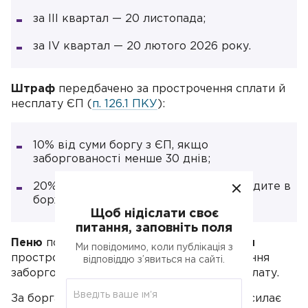
за III квартал — 20 листопада;
за IV квартал — 20 лютого 2026 року.
Штраф
передбачено за прострочення сплати й
несплату ЄП (
п. 126.1 ПКУ
):
10% від суми боргу з ЄП, якщо
заборгованості менше 30 днів;
20% від суми заборгованості, якщо ходите в
боржниках понад 30 днів.
Щоб нідіслати своє
питання, заповніть поля
Пеню
починаєте нараховувати
з 91-го дня
Ми повідомимо, коли публікація з
прострочення оплати до моменту погашення
відповіддю з’явиться на сайті.
заборгованості, якщо самі виявили недоплату.
За боргами з податків стежить ДПС і надсилає