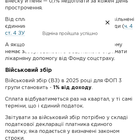
внеску й пеня — 0,1% недоплати за кожен день
прострочення.
Від сплати єдиного соціального внеску звільнені
єдинники — пенсіонери за віком та інваліди (
ч. 4
ст. 4 ЗУ «Про ЄСВ»
).
Відміна пройшла успішно
А якщо захворієте і є лікарняний, при цьому
немає заборгованості з ЄСВ, можете отримати
лікарняну допомогу від Фонду соцстраху.
Військовий збір
Військовий збір (ВЗ) в 2025 році для ФОП 3
групи становить -
1% від доходу
.
Сплата відбуватиметься раз на квартал, у ті самі
терміни, що і єдиний податок.
Звітувати за військовий збір потрібно у складі
податкової декларації платника єдиного
податку, яка подається у визначені законом
строки.