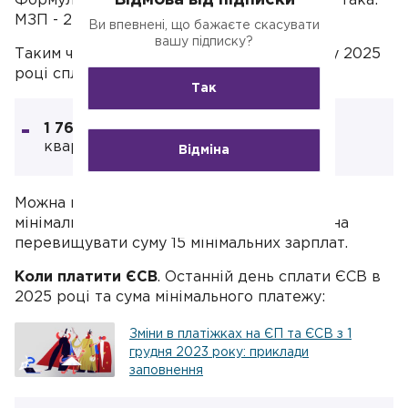
Відмова від підписки
Формула для розрахунку ЄСВ у 2025 році така:
МЗП - 22%.
Ви впевнені, що бажаєте скасувати
вашу підписку?
Таким чином, ФОП на спрощеній системі у 2025
році сплачують ЄСВ в розмірі:
Так
1 760 грн на місяць
або 5 280 грн на
квартал.
Відміна
Можна платити ЄСВ і з більшої суми, ніж
мінімалка, але база нарахування не повинна
перевищувати суму 15 мінімальних зарплат.
Коли платити ЄСВ
. Останній день сплати ЄСВ в
2025 році та сума мінімального платежу:
Зміни в платіжках на ЄП та ЄСВ з 1
грудня 2023 року: приклади
заповнення