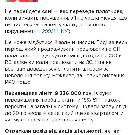
Не перейдете самі — вас переведе податкова,
коли виявить порушення, з 1-го числа місяця, що
настає за кварталом, у якому допущено
порушення (
п. 299.11 НКУ
).
Це може відбутися й заднім числом. Тоді за весь
період, який продовжували працювати на ЄП,
податківці оподаткують ваші доходи ПДФО й
ВЗ, адже ви мали працювати на ЗС. І це не
все: вам доведеться сплатити штрафи за
неведення обліку, можливо, за невикористання
РРО тощо.
Перевищили ліміт 9 336 000 грн
. Із суми
перевищення треба сплатити 15% ЄП і також
перейти на загальну систему. Подати заяву слід
до 20-го числа місяця, який іде за кварталом, у
якому сталося перевищення ліміту.
Отримали дохід від видів діяльності, які не