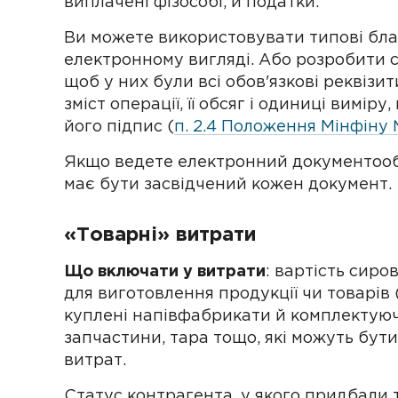
виплачені фізособі, й податки.
Ви можете використовувати типові бла
електронному вигляді. Або розробити с
щоб у них були всі обов'язкові реквізит
зміст операції, її обсяг і одиниці виміру
його підпис (
п. 2.4 Положення Мінфіну 
Якщо ведете електронний документооб
має бути засвідчений кожен документ.
«Товарні» витрати
Що включати у витрати
: вартість сиро
для виготовлення продукції чи товарів 
куплені напівфабрикати й комплектуючі
запчастини, тара тощо, які можуть бути
витрат.
Статус контрагента, у якого придбали 