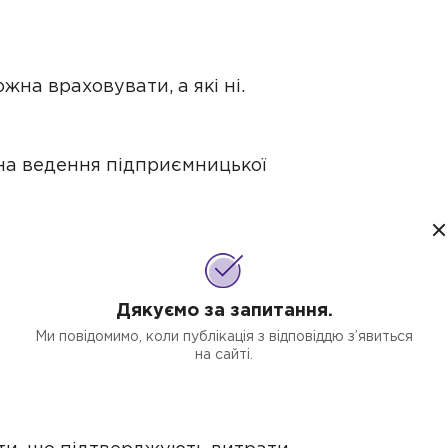
ожна враховувати, а які ні.
на ведення підприємницької
х Податковим кодексом витрат із
вони там нечітко, через що
ФОП
.
Дякуємо за запитання.
риманням доходу в поточному
Ми повідомимо, коли публікація з відповіддю з’явиться
трат ви фіксуєте витрати на
на сайті.
к продасте цей товар, але є
и на дату фактичної сплати