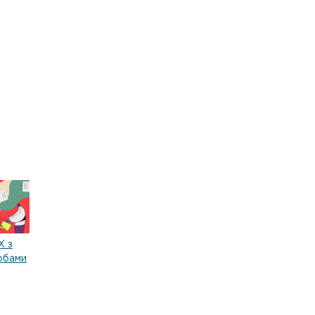
Х з
обами