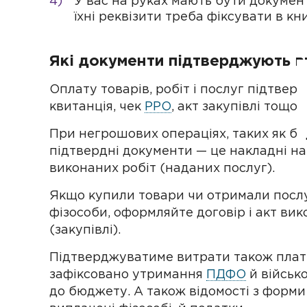
У вас на руках мають бути докумен
їхні реквізити треба фіксувати в кни
Які документи підтверджують в
Оплату товарів, робіт і послуг підтвер
квитанція, чек
РРО
, акт закупівлі тощо.
При негрошових операціях, таких як ба
підтвердні документи — це накладні на
виконаних робіт (наданих послуг).
Якщо купили товари чи отримали послу
фізособи, оформляйте договір і акт вик
(закупівлі).
Підтверджуватиме витрати також платі
зафіксовано утримання
ПДФО
й військ
до бюджету. А також відомості з форми 