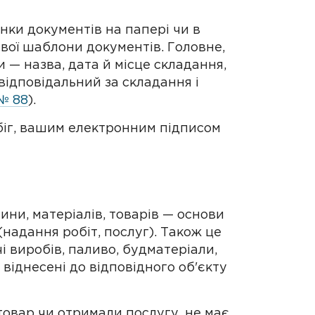
нки документів на папері чи в
вої шаблони документів. Головне,
и — назва, дата й місце складання,
, відповідальний за складання і
№ 88
).
іг, вашим електронним підписом
вини, матеріалів, товарів — основи
(надання робіт, послуг). Також це
 виробів, паливо, будматеріали,
 віднесені до відповідного об'єкту
товар чи отримали послугу, не має