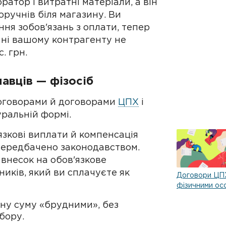
ратор і витратні матеріали, а він
поручнів біля магазину. Ви
ня зобов'язань з оплати, тепер
, ні вашому контрагенту не
. грн.
навців — фізосіб
договорами й договорами
ЦПХ
і
уральній формі.
'язкові виплати й компенсація
 передбачено законодавством.
внесок на обов'язкове
иків, який ви сплачуєте як
Договори ЦП
фізичними ос
ну суму «брудними», без
бору.