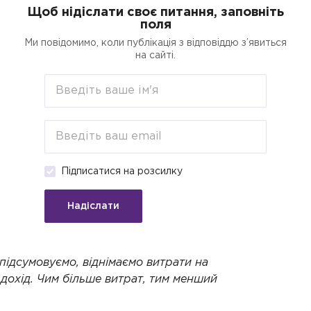
Щоб нідіслати своє питання, заповніть
поля
егорії
Пошук
Кредити для бізнесу о
Ми повідомимо, коли публікація з відповіддю з’явиться
на сайті.
иємця на
емі
Підписатися на розсилку
Стане у пригоді для:
Підприємці на ЗС
Надіслати
реба з чистого доходу, обчислюється він
 підсумовуємо, віднімаємо витрати на
дохід. Чим більше витрат, тим менший