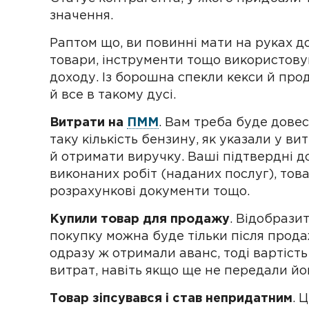
значення.
Раптом що, ви повинні мати на руках док
товари, інструменти тощо використову
доходу. Із борошна спекли кекси й прод
й все в такому дусі.
Витрати на
ПММ
. Вам треба буде дове
таку кількість бензину, як указали у в
й отримати виручку. Ваші підтвердні д
виконаних робіт (наданих послуг), тов
розрахункові документи тощо.
Купили товар для продажу
. Відобрази
покупку можна буде тільки після прода
одразу ж отримали аванс, тоді вартіст
витрат, навіть якщо ще не передали йо
Товар зіпсувався і став непридатним
. 