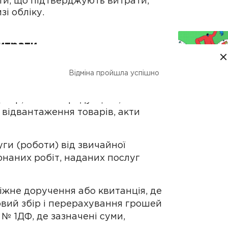
ти, що підтверджують витрати,
зі обліку.
итрати
джує: платіжне доручення,
Відміна пройшла успішно
Підприємець 
загальній сис
ртер, оплата продукцією,
 відвантаження товарів, акти
ги (роботи) від звичайної
онаних робіт, наданих послуг
жне доручення або квитанція, де
овий збір і перерахування грошей
№ 1ДФ, де зазначені суми,