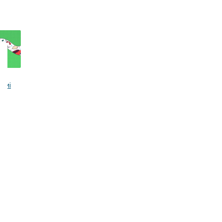
на
темі