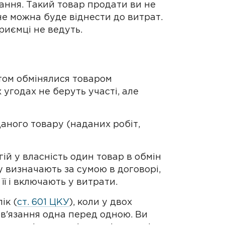
ання. Такий товар продати ви не
не можна буде віднести до витрат.
риємці не ведуть.
нтом обмінялися товаром
 угодах не беруть участі, але
аного товару (наданих робіт,
ій у власність один товар в обмін
ну визначають за сумою в договорі,
її і включають у витрати.
ік (
ст. 601 ЦКУ
), коли у двох
ов'язання одна перед одною. Ви