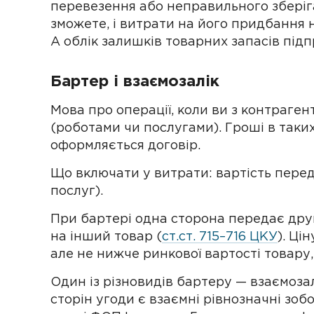
перевезення або неправильного зберіг
зможете, і витрати на його придбання 
А облік залишків товарних запасів підп
Бартер і взаємозалік
Мова про операції, коли ви з контраге
(роботами чи послугами). Гроші в таких
оформляється договір.
Що включати у витрати: вартість перед
послуг).
При бартері одна сторона передає друг
на інший товар (
ст.ст. 715–716 ЦКУ
). Ці
але не нижче ринкової вартості товару, 
Один із різновидів бартеру — взаємозал
сторін угоди є взаємні рівнозначні зоб