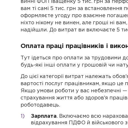
винні ФОП Іващенку 5 тис. грн за перфо
вам ті самі 5 тис. грн за встановлення 
оформляєте угоду про взаємне погашен
ніхто нікому не винен, але гроші ні вам
надійшли. До витрат ви включаєте 5 тис
Оплата праці працівників і вико
Тут ідеться про оплати за трудовими 
будь-які інші оплати у грошовій чи нат
До цієї категорії витрат належать обов
вартості послуг працівникам, якщо це
Якщо умови роботи у вас небезпечні — 
страхування життя або здоров'я працівн
роботодавець.
Зарплата
. Включаємо всю нарахова
відрахування ПДФО й військового з