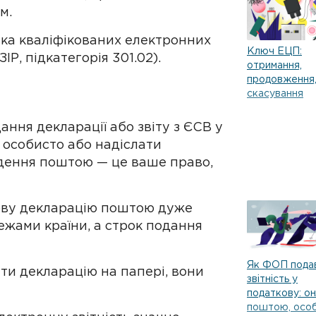
м.
ька кваліфікованих електронних
Ключ ЕЦП:
ІР, підкатегорія 301.02).
отримання,
продовження
скасування
ння декларації або звіту з ЄСВ у
х особисто або надіслати
дення поштою — це ваше право,
рову декларацію поштою дуже
ежами країни, а строк подання
Як ФОП пода
ти декларацію на папері, вони
звітність у
податкову: он
поштою, осо