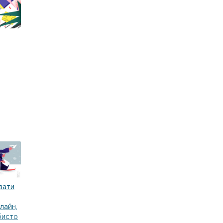
,
вати
лайн,
бисто