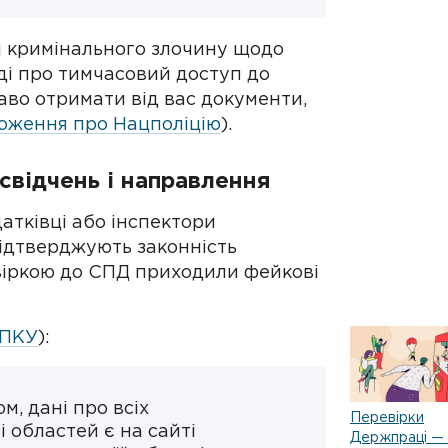
я кримінального злочину щодо
дді про тимчасовий доступ до
раво отримати від вас документи,
оложення про Нацполіцію
).
свідчень і направлення
атківці або інспектори
ідтверджують законність
евіркою до СПД приходили фейкові
1 ПКУ
):
м, дані про всіх
Перевірки
і областей є на сайті
Держпраці —