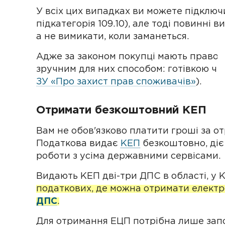
У всіх цих випадках ви можете підключи
підкатегорія 109.10), але тоді повинні 
а не вимикати, коли заманеться.
Адже за законом покупці мають право 
зручним для них способом: готівкою чи
ЗУ «Про захист прав споживачів»
).
Отримати безкоштовний КЕП
Вам не обов'язково платити гроші за о
Податкова видає
КЕП
безкоштовно, діє 
роботи з усіма державними сервісами.
Видають КЕП дві-три ДПС в області, у 
податкових, де можна отримати електр
ДПС
.
Для отримання ЕЦП потрібна лише запов