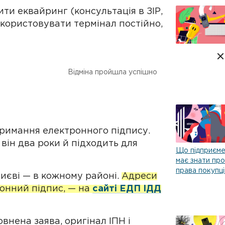
ти еквайринг (консультація в ЗІР,
використовувати термінал постійно,
Торговий
розплачуватися за покупки
еквайринг:
 платіжними картками (
ч. 2 ст. 17
підключення,
Відміна пройшла успішно
комісія, абон
й облік
тримання електронного підпису.
він два роки й підходить для
Що підприєме
має знати про
права покупці
Києві — в кожному районі.
Адреси
онний підпис, — на
сайті ЕДП ІДД
нена заява, оригінал ІПН і