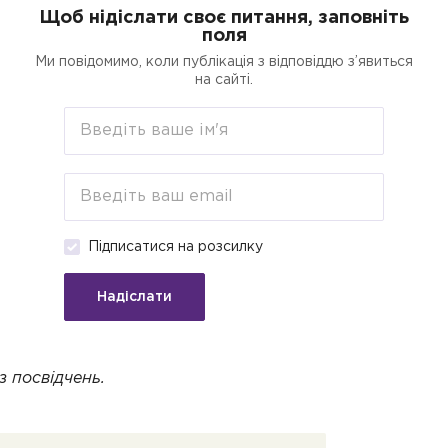
Щоб нідіслати своє питання, заповніть
поля
егорії
Пошук
Кредити для бізнесу о
Ми повідомимо, коли публікація з відповіддю з’явиться
на сайті.
нати
о свої права
Підписатися на розсилку
Стане у пригоді для:
Підприємці
Надіслати
ід податкової та оплачуваний
з посвідчень.