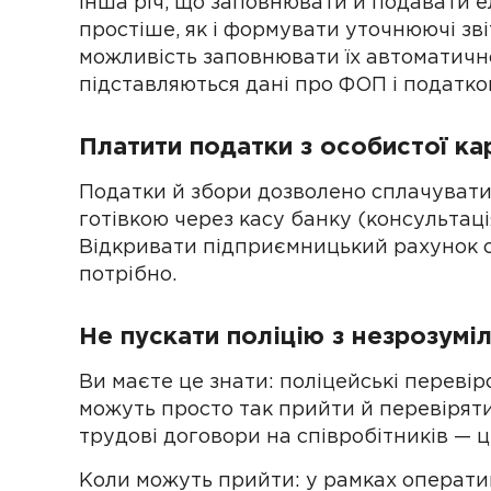
Інша річ, що заповнювати й подавати е
простіше, як і формувати уточнюючі зві
можливість заповнювати їх автоматично
підставляються дані про ФОП і податков
Платити податки з особистої ка
Податки й збори дозволено сплачувати 
готівкою через касу банку (консультація 
Відкривати підприємницький рахунок с
потрібно.
Не пускати поліцію з незрозумі
Ви маєте це знати: поліцейські переві
можуть просто так прийти й перевірят
трудові договори на співробітників — це
Коли можуть прийти: у рамках операти