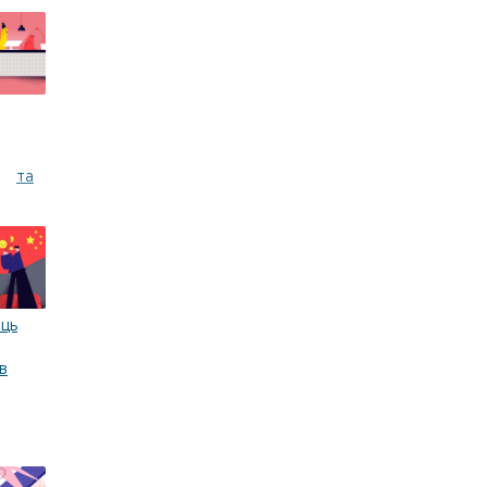
плата
ць
в