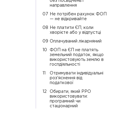
без посвідчень і
направлення
07
Не потрібен рахунок ФОП
— не відкривайте
08
Не платити ЄП, коли
хворієте або у відпустці
09
Оплачуваний лікарняний
10
ФОП на ЄП не платять
земельний податок, якщо
використовують землю в
госпдіяльності
11
Отримувати індивідуальні
роз'яснення від
податкової
12
Обирати, який РРО
використовувати:
програмний чи
стаціонарний