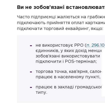
Ви не зобов'язані встановлюва
Часто підприємці жаліються на грабіжн
підключають прийняття оплат картками
підключати торговий еквайринг, якщо:
не використовує РРО (
п. 296.1
єдинників, у яких дохід менше 
зобов'язані використовувати Р
підключити і POS-термінал;
торгова точка, кав'ярня, салон
працює в населеному пункті, де
працює в закладі громадськог
типу.