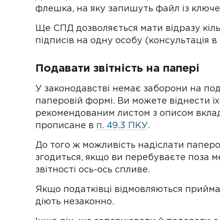
флешка, на яку запишуть файл із ключе
Ще СПД дозволяється мати відразу кіл
підписів на одну особу (консультація в З
Подавати звітність на папері
У законодавстві немає заборони на пода
паперовій формі. Ви можете віднести ї
рекомендованим листом з описом вкла
прописане в
п. 49.3 ПКУ
.
До того ж можливість надіслати папе
згодиться, якщо ви перебуваєте поза м
звітності ось-ось спливе.
Якщо податківці відмовляються прийма
діють незаконно.