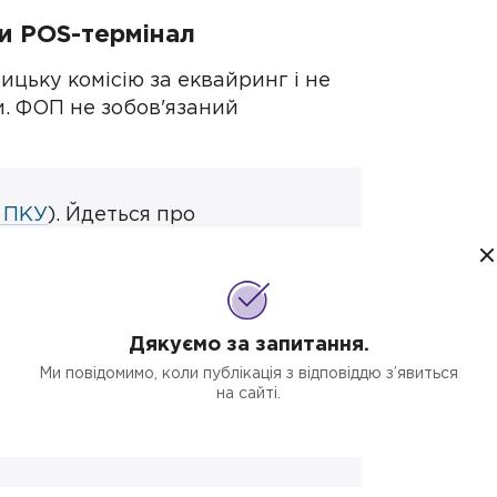
ти POS-термінал
ицьку комісію за еквайринг і не
. ФОП не зобов'язаний
0 ПКУ
). Йдеться про
1 млн, тощо. А от якщо
РО, доведеться
 краси чи інший об'єкт
Дякуємо за запитання.
 мешкає до 25 тис. осіб;
Ми повідомимо, коли публікація з відповіддю з’явиться
на сайті.
о харчування закритого