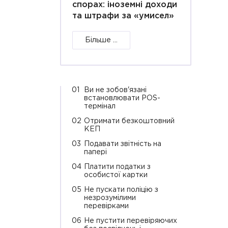
спорах: іноземні доходи
та штрафи за «умисел»
Більше ...
01
Ви не зобов'язані
встановлювати POS-
термінал
02
Отримати безкоштовний
КЕП
03
Подавати звітність на
папері
04
Платити податки з
особистої картки
05
Не пускати поліцію з
незрозумілими
перевірками
06
Не пустити перевіряючих