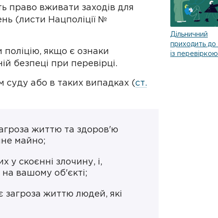
ь право вживати заходів для
нь (листи Нацполіції №
Дільничний
приходить д
 поліцію, якщо є ознаки
із перевіркою
ій безпеці при перевірці.
м суду або в таких випадках (
ст.
загроза життю та здоров'ю
нне майно;
 у скоєнні злочину, і,
на вашому об'єкті;
є загроза життю людей, які