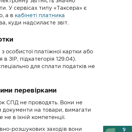
лектронну звітність значно
ти. У сервісах типу «Таксера» є
, а в
кабінеті платника
а, куди надсилаєте звіт.
ртки
з особистої платіжної картки або
в ЗІР, підкатегорія 129.04).
пеціально для сплати податків не
лими перевірками
рок СПД не проводять. Вони не
и документи на товари, вимагати
 не в їхній компетенції.
вно-розшукових заходів вони